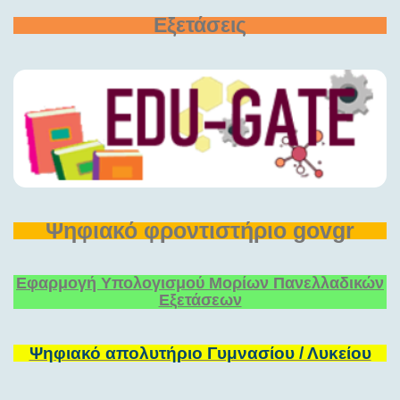
Εξετάσεις
Ψηφιακό φροντιστήριο govgr
Εφαρμογή Υπολογισμού Μορίων Πανελλαδικών
Εξετάσεων
Ψηφιακό απολυτήριο Γυμνασίου / Λυκείου