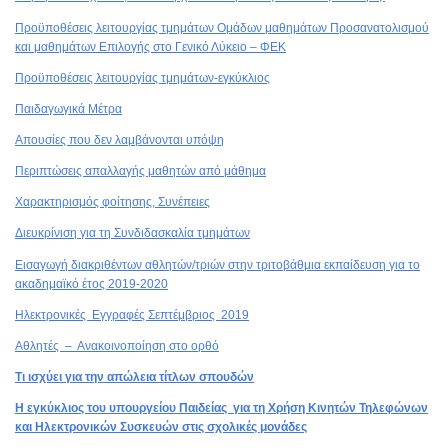
Προϋποθέσεις λειτουργίας τμημάτων Ομάδων μαθημάτων Προσανατολισμού
και μαθημάτων Επιλογής στο Γενικό Λύκειο – ΦΕΚ
Προϋποθέσεις λειτουργίας τμημάτων-εγκύκλιος
Παιδαγωγικά Μέτρα
Απουσίες που δεν λαμβάνονται υπόψη
Περιπτώσεις απαλλαγής μαθητών από μάθημα
Χαρακτηρισμός φοίτησης, Συνέπειες
Διευκρίνιση για τη Συνδιδασκαλία τμημάτων
Εισαγωγή διακριθέντων αθλητών/τριών στην τριτοβάθμια εκπαίδευση για το
ακαδημαϊκό έτος 2019-2020
Ηλεκτρονικές Εγγραφές Σεπτέμβριος 2019
Αθλητές – Ανακοινοποίηση στο ορθό
Τι ισχύει για την απώλεια τίτλων σπουδών
Η εγκύκλιος του υπουργείου Παιδείας για τη Χρήση Κινητών Τηλεφώνων
και Ηλεκτρονικών Συσκευών στις σχολικές μονάδες