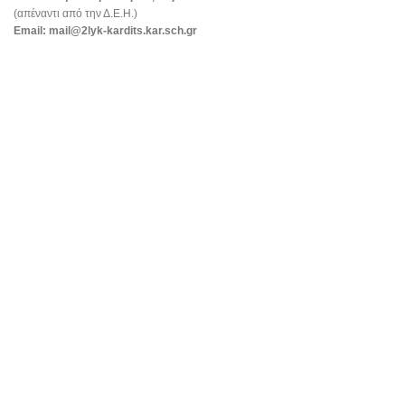
(απέναντι από την Δ.Ε.Η.)
Email:
mail@2lyk-kardits.kar.sch.gr