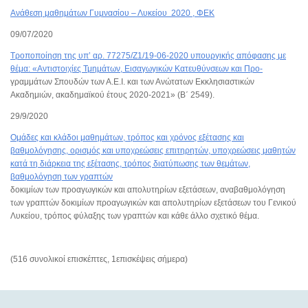
Ανάθεση μαθημάτων Γυμνασίου – Λυκείου 2020 , ΦΕΚ
09/07/2020
Τροποποίηση της υπ’ αρ. 77275/Ζ1/19-06-2020 υπουργικής απόφασης με
θέμα: «Αντιστοιχίες Τμημάτων, Εισαγωγικών Κατευθύνσεων και Προ-
γραμμάτων Σπουδών των Α.Ε.Ι. και των Ανώτατων Εκκλησιαστικών
Ακαδημιών, ακαδημαϊκού έτους 2020-2021» (Β΄ 2549).
29/9/2020
Ομάδες και κλάδοι μαθημάτων, τρόπος και χρόνος εξέτασης και
βαθμολόγησης, ορισμός και υποχρεώσεις επιτηρητών, υποχρεώσεις μαθητών
κατά τη διάρκεια της εξέτασης, τρόπος διατύπωσης των θεμάτων,
βαθμολόγηση των γραπτών
δοκιμίων των προαγωγικών και απολυτηρίων εξετάσεων, αναβαθμολόγηση
των γραπτών δοκιμίων προαγωγικών και απολυτηρίων εξετάσεων του Γενικού
Λυκείου, τρόπος φύλαξης των γραπτών και κάθε άλλο σχετικό θέμα.
(516 συνολικοί επισκέπτες, 1επισκέψεις σήμερα)