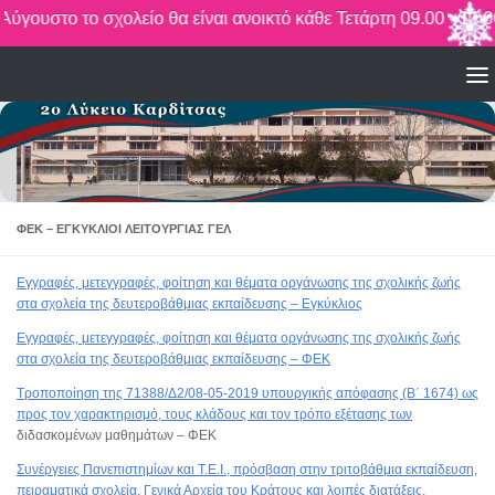
ιο και Αύγουστο το σχολείο θα είναι ανοικτό κάθε Τετάρτη 09.00 
Skip to content
ΦΕΚ – ΕΓΚΎΚΛΙΟΙ ΛΕΙΤΟΥΡΓΊΑΣ ΓΕΛ
Εγγραφές, μετεγγραφές, φοίτηση και θέματα οργάνωσης της σχολικής ζωής
στα σχολεία της δευτεροβάθμιας εκπαίδευσης – Εγκύκλιος
Εγγραφές, μετεγγραφές, φοίτηση και θέματα οργάνωσης της σχολικής ζωής
στα σχολεία της δευτεροβάθμιας εκπαίδευσης – ΦΕΚ
Τροποποίηση της 71388/Δ2/08-05-2019 υπουργικής απόφασης (Β΄ 1674) ως
προς τον χαρακτηρισμό, τους κλάδους και τον τρόπο εξέτασης των
διδασκομένων μαθημάτων – ΦΕΚ
Συνέργειες Πανεπιστημίων και Τ.Ε.Ι., πρόσβαση στην τριτοβάθμια εκπαίδευση,
πειραματικά σχολεία, Γενικά Αρχεία του Κράτους και λοιπές διατάξεις.