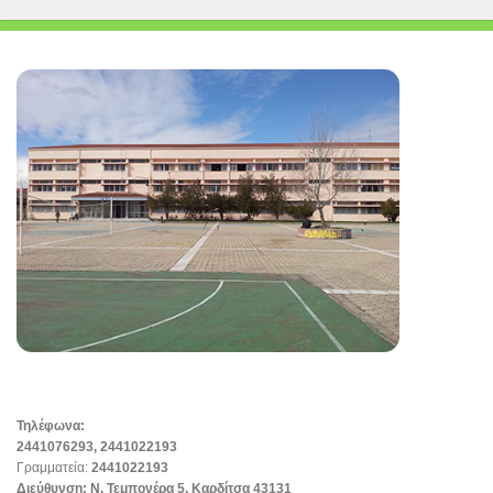
Τηλέφωνα:
2441076293, 2441022193
Γραμματεία:
2441022193
Διεύθυνση:
Ν. Τεμπονέρα 5, Καρδίτσα 43131