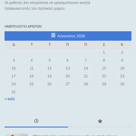
Οι μαθητές δεν επιτρέπεται να χρησιμοποιούν κινητά
τηλέφωνα εντός του σχολικού χώρου.
ΗΜΕΡΟΛΌΓΙΟ ΆΡΘΡΩΝ
Αύγουστος 2026
Δ
Τ
Τ
Π
Π
Σ
Κ
1
2
3
4
5
6
7
8
9
10
11
12
13
14
15
16
17
18
19
20
21
22
23
24
25
26
27
28
29
30
31
« Ιούλ