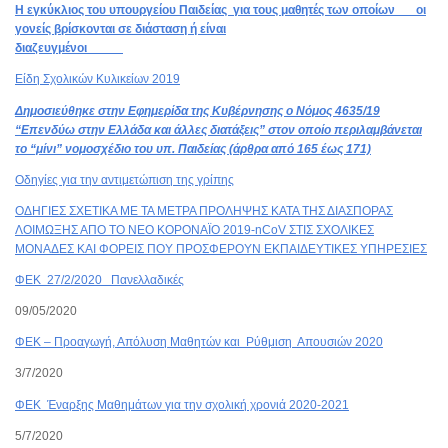
Η εγκύκλιος του υπουργείου Παιδείας για τους μαθητές των οποίων οι
γονείς βρίσκονται σε διάσταση ή είναι
διαζευγμένοι
Είδη Σχολικών Κυλικείων 2019
Δημοσιεύθηκε στην Εφημερίδα της Κυβέρνησης ο Νόμος 4635/19
“Επενδύω στην Ελλάδα και άλλες διατάξεις” στον οποίο περιλαμβάνεται
το “μίνι” νομοσχέδιο του υπ. Παιδείας (άρθρα από 165 έως 171)
Οδηγίες για την αντιμετώπιση της γρίπης
ΟΔΗΓΙΕΣ ΣΧΕΤΙΚΑ ΜΕ ΤΑ ΜΕΤΡΑ ΠΡΟΛΗΨΗΣ ΚΑΤΑ ΤΗΣ ΔΙΑΣΠΟΡΑΣ
ΛΟΙΜΩΞΗΣ ΑΠΟ ΤΟ ΝΕΟ ΚΟΡΟΝΑΪΟ 2019-nCoV ΣΤΙΣ ΣΧΟΛΙΚΕΣ
ΜΟΝΑΔΕΣ ΚΑΙ ΦΟΡΕΙΣ ΠΟΥ ΠΡΟΣΦΕΡΟΥΝ ΕΚΠΑΙΔΕΥΤΙΚΕΣ ΥΠΗΡΕΣΙΕΣ
ΦΕΚ 27/2/2020 Πανελλαδικές
09/05/2020
ΦΕΚ – Προαγωγή, Απόλυση Μαθητών και Ρύθμιση Απουσιών 2020
3/7/2020
ΦΕΚ Έναρξης Μαθημάτων για την σχολική χρονιά 2020-2021
5/7/2020