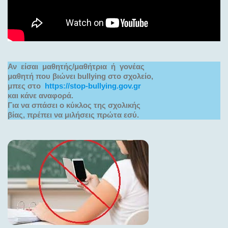
Αν  είσαι  μαθητής/μαθήτρια  ή  γονέας 
μαθητή που βιώνει bullying στο σχολείο,
μπες στο  
https://stop-bullying.gov.gr
και κάνε αναφορά.
Για να σπάσει ο κύκλος της σχολικής 
βίας, πρέπει να μιλήσεις πρώτα εσύ.