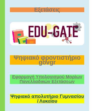
Εξετάσεις
Ψηφιακό φροντιστήριο
govgr
Εφαρμογή Υπολογισμού Μορίων
Πανελλαδικών Εξετάσεων
Ψηφιακό απολυτήριο Γυμνασίου
/ Λυκείου