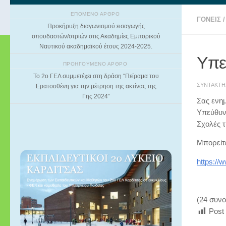
ΕΠΌΜΕΝΟ ΆΡΘΡΟ
ΓΟΝΕΙΣ
/
Προκήρυξη διαγωνισμού εισαγωγής
σπουδαστών/στριών στις Ακαδημίες Εμπορικού
Ναυτικού ακαδημαϊκού έτους 2024-2025.
Υπε
ΠΡΟΗΓΟΎΜΕΝΟ ΆΡΘΡΟ
Το 2ο ΓΕΛ συμμετέχει στη δράση “Πείραμα του
ΣΥΝΤΆΚΤ
Ερατοσθένη για την μέτρηση της ακτίνας της
Γης 2024”
Σας ενημ
Υπεύθυνη
Τους μήνες Ιούλιο και Αύγουστο, τ
Σχολές τ
Μπορείτε
https://
(24 συνο
Post