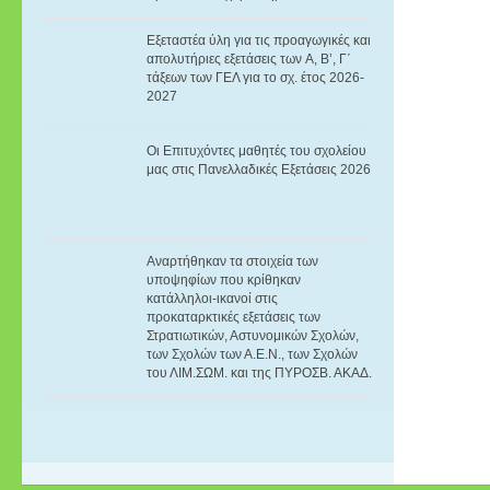
Eξεταστέα ύλη για τις προαγωγικές και
απολυτήριες εξετάσεις των A, B’, Γ΄
τάξεων των ΓΕΛ για το σχ. έτος 2026-
2027
Οι Επιτυχόντες μαθητές του σχολείου
μας στις Πανελλαδικές Εξετάσεις 2026
Αναρτήθηκαν τα στοιχεία των
υποψηφίων που κρίθηκαν
κατάλληλοι-ικανοί στις
προκαταρκτικές εξετάσεις των
Στρατιωτικών, Αστυνομικών Σχολών,
των Σχολών των Α.E.N., των Σχολών
του ΛΙΜ.ΣΩΜ. και της ΠΥΡΟΣΒ. ΑΚΑΔ.