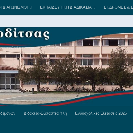
τάρτη 09.00 - 13.00
Text 2
Text 3
Text 4
T
Ι ΔΙΑΓΩΝΙΣΜΟΙ
ΕΚΠΑΙΔΕΥΤΙΚΗ ΔΙΑΔΙΚΑΣΙΑ
ΕΚΔΡΟΜΕΣ & Ε
υ μυαλού να σκέφτεται» Albert Einstein
ηδεμόνων
Διδακτέα-Εξεταστέα Υλη
Ενδοσχολικές Εξετάσεις 2026