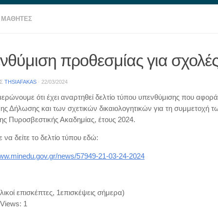
ΜΑΘΗΤΕΣ
νθύμιση προθεσμίας για σχολέ
ΗΣ
THSIAFAKAS
·
22/03/2024
ερώνουμε ότι έχει αναρτηθεί δελτίο τύπου υπενθύμισης που αφορά 
ς Δήλωσης και των σχετικών δικαιολογητικών για τη συμμετοχή τ
ο σχολείο θα είναι ανοικτό κάθε Τετάρτη 09.00-13.00. Καλό καλοκαίρι!
ης Πυροσβεστικής Ακαδημίας, έτους 2024.
 να δείτε το δελτίο τύπου εδώ:
www.minedu.gov.gr/news/57949-21-03-24-2024
λικοί επισκέπτες, 1επισκέψεις σήμερα)
 Views:
1