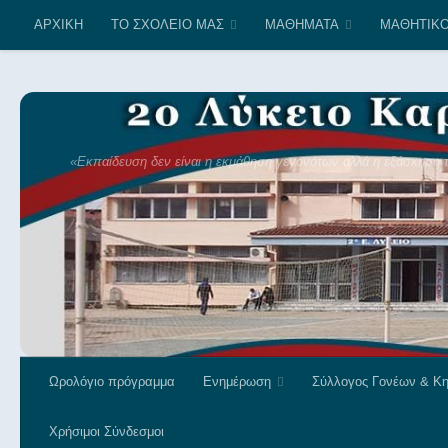
 μήνες Ιούλιο και Αύγουστο το σχολείο θα είναι ανοικτό κάθε Τε
ΑΡΧΙΚΗ
ΤΟ ΣΧΟΛΕΙΟ ΜΑΣ
ΜΑΘΗΜΑΤΑ
ΜΑΘΗΤΙΚΟ
Skip to content
«Εκπαίδευση δεν είναι η εκμάθηση γεγονότων αλλά η εξάσκηση το
Ωρολόγιο πρόγραμμα
Ενημέρωση
Σύλλογος Γονέων & Κ
Χρήσιμοι Σύνδεσμοι