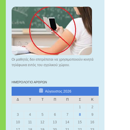
Οι μαθητές δεν επιτρέπεται να χρησιμοποιούν κινητά
τηλέφωνα εντός του σχολικού χώρου.
ΗΜΕΡΟΛΌΓΙΟ ΆΡΘΡΩΝ
Αύγουστος 2026
Δ
Τ
Τ
Π
Π
Σ
Κ
1
2
3
4
5
6
7
8
9
10
11
12
13
14
15
16
17
18
19
20
21
22
23