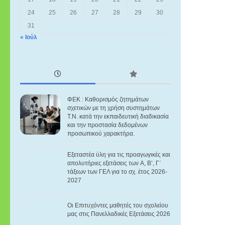
24
25
26
27
28
29
30
31
« Ιούλ
ΦΕΚ : Καθορισμός ζητημάτων
σχετικών με τη χρήση συστημάτων
Τ.Ν. κατά την εκπαιδευτική διαδικασία
και την προστασία δεδομένων
προσωπικού χαρακτήρα.
Eξεταστέα ύλη για τις προαγωγικές και
απολυτήριες εξετάσεις των A, B’, Γ΄
τάξεων των ΓΕΛ για το σχ. έτος 2026-
2027
Οι Επιτυχόντες μαθητές του σχολείου
μας στις Πανελλαδικές Εξετάσεις 2026