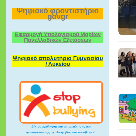
Ψηφιακό φροντιστήριο
govgr
Εφαρμογή Υπολογισμού Μορίων
Πανελλαδικών Εξετάσεων
Ψηφιακό απολυτήριο Γυμνασίου
/ Λυκείου
Δίκτυο πρόληψης και αντιμετώπισης των
φαινομένων της σχολικής βίας και εκφοβισμού.