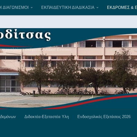
Text 5
Ι ΔΙΑΓΩΝΙΣΜΟΙ
ΕΚΠΑΙΔΕΥΤΙΚΗ ΔΙΑΔΙΚΑΣΙΑ
ΕΚΔΡΟΜΕΣ & Ε
υ μυαλού να σκέφτεται» Albert Einstein
ηδεμόνων
Διδακτέα-Εξεταστέα Υλη
Ενδοσχολικές Εξετάσεις 2026