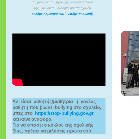
Ρυθμίσεις για την πρόληψη και αντιμετώπιση
της βίας και του εκφοβισμού στα σχολεία
«Ζούμε Αρμονικά Μαζί - Σπάμε τη Σιωπή»
Αν  είσαι  μαθητής/μαθήτρια  ή  γονέας 
μαθητή που βιώνει bullying στο σχολείο,
μπες στο  
https://stop-bullying.gov.gr
και κάνε αναφορά.
Για να σπάσει ο κύκλος της σχολικής 
βίας, πρέπει να μιλήσεις πρώτα εσύ.