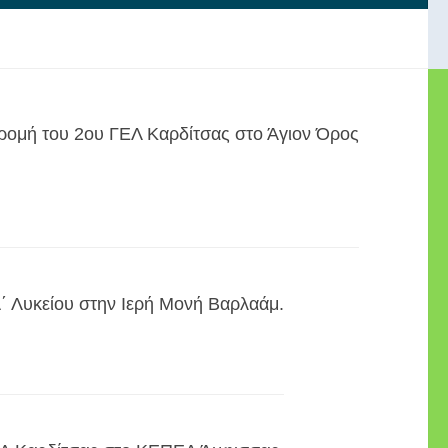
ρομή του 2ου ΓΕΛ Καρδίτσας στο Άγιον Όρος
΄ Λυκείου στην Ιερή Μονή Βαρλαάμ.