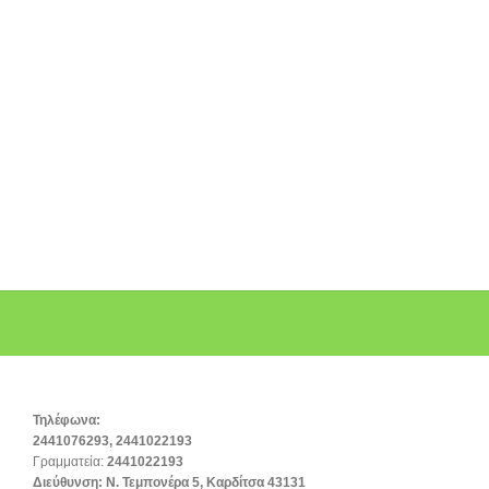
Τηλέφωνα:
2441076293, 2441022193
Γραμματεία:
2441022193
Διεύθυνση:
Ν. Τεμπονέρα 5, Καρδίτσα 43131