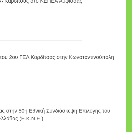
ΕΛ Καρδίτσας στο ΚΕΠΕΑ Άμφισσας
 του 2ου ΓΕΛ Καρδίτσας στην Κωνσταντινούπολη
σας στην 50η Εθνική Συνδιάσκεψη Επιλογής του
λλάδας (Ε.Κ.Ν.Ε.)