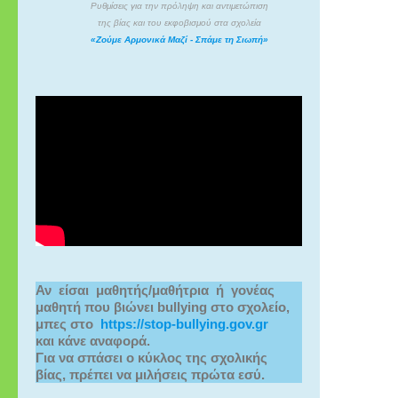
Ρυθμίσεις για την πρόληψη και αντιμετώπιση
της βίας και του εκφοβισμού στα σχολεία
«Ζούμε Αρμονικά Μαζί - Σπάμε τη Σιωπή»
Αν  είσαι  μαθητής/μαθήτρια  ή  γονέας 
μαθητή που βιώνει bullying στο σχολείο,
μπες στο  
https://stop-bullying.gov.gr
και κάνε αναφορά.
Για να σπάσει ο κύκλος της σχολικής 
βίας, πρέπει να μιλήσεις πρώτα εσύ.