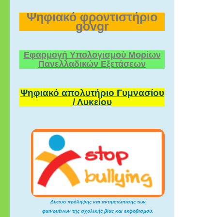
Ψηφιακό φροντιστήριο
govgr
Εφαρμογή Υπολογισμού Μορίων
Πανελλαδικών Εξετάσεων
Ψηφιακό απολυτήριο Γυμνασίου
/ Λυκείου
Δίκτυο πρόληψης και αντιμετώπισης των
φαινομένων της σχολικής βίας και εκφοβισμού.