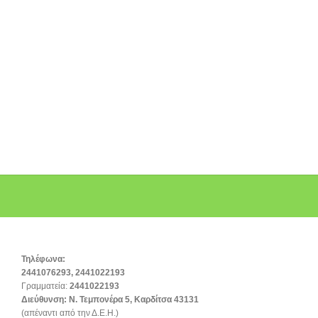
Τηλέφωνα:
2441076293, 2441022193
Γραμματεία:
2441022193
Διεύθυνση:
Ν. Τεμπονέρα 5, Καρδίτσα 43131
(απέναντι από την Δ.Ε.Η.)