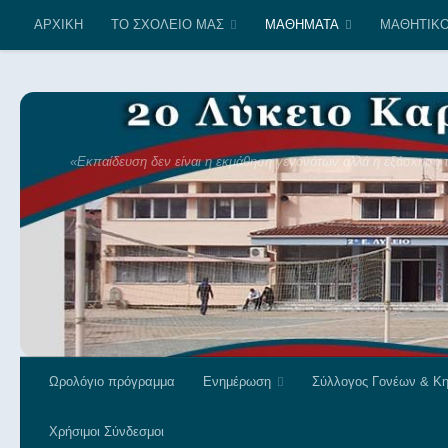
ΑΡΧΙΚΗ
ΤΟ ΣΧΟΛΕΙΟ ΜΑΣ
ΜΑΘΗΜΑΤΑ
ΜΑΘΗΤΙΚΟ
Skip to content
«Εκπαίδευση δεν είναι η εκμάθηση γεγονότων αλλά η εξάσκηση το
Ωρολόγιο πρόγραμμα
Ενημέρωση
Σύλλογος Γονέων & Κ
Χρήσιμοι Σύνδεσμοι