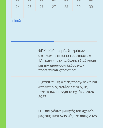
24
25
26
27
28
29
30
31
« Ιούλ
ΦΕΚ : Καθορισμός ζητημάτων
σχετικών με τη χρήση συστημάτων
Τ.Ν. κατά την εκπαιδευτική διαδικασία
και την προστασία δεδομένων
προσωπικού χαρακτήρα.
Eξεταστέα ύλη για τις προαγωγικές και
απολυτήριες εξετάσεις των A, B’, Γ΄
τάξεων των ΓΕΛ για το σχ. έτος 2026-
2027
Οι Επιτυχόντες μαθητές του σχολείου
μας στις Πανελλαδικές Εξετάσεις 2026