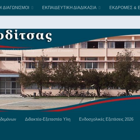
Ι ΔΙΑΓΩΝΙΣΜΟΙ
ΕΚΠΑΙΔΕΥΤΙΚΗ ΔΙΑΔΙΚΑΣΙΑ
ΕΚΔΡΟΜΕΣ & Ε
υ μυαλού να σκέφτεται» Albert Einstein
ηδεμόνων
Διδακτέα-Εξεταστέα Υλη
Ενδοσχολικές Εξετάσεις 2026