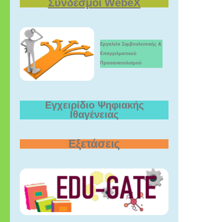
Σύνδεσμοι WebeX
Εργαλεία Συμβουλευτικής &
Επαγγελματικού
Προσανατολισμού
Εγχειρίδιο Ψηφιακής
Ιθαγένειας
Εξετάσεις