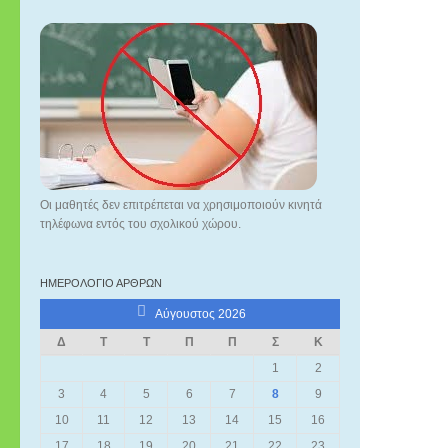
Οι μαθητές δεν επιτρέπεται να χρησιμοποιούν κινητά
τηλέφωνα εντός του σχολικού χώρου.
ΗΜΕΡΟΛΌΓΙΟ ΆΡΘΡΩΝ
Αύγουστος 2026
Δ
Τ
Τ
Π
Π
Σ
Κ
1
2
3
4
5
6
7
8
9
10
11
12
13
14
15
16
17
18
19
20
21
22
23