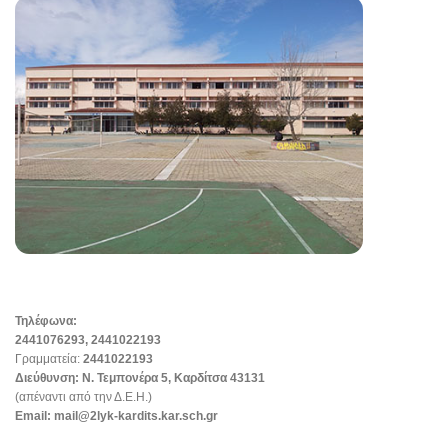
Τηλέφωνα:
2441076293, 2441022193
Γραμματεία:
2441022193
Διεύθυνση:
Ν. Τεμπονέρα 5, Καρδίτσα 43131
(απέναντι από την Δ.Ε.Η.)
Email:
mail@2lyk-kardits.kar.sch.gr