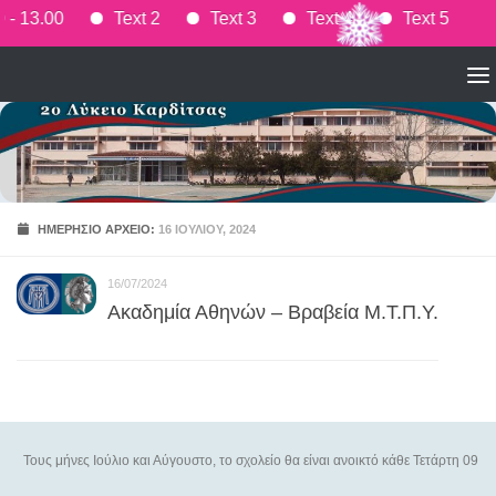
09.00 - 13.00
Text 2
Text 3
Text 4
Text 5
Skip to content
ΗΜΕΡΉΣΙΟ ΑΡΧΕΊΟ:
16 ΙΟΥΛΊΟΥ, 2024
16/07/2024
Ακαδημία Αθηνών – Βραβεία Μ.Τ.Π.Υ.
υς μήνες Ιούλιο και Αύγουστο, το σχολείο θα είναι ανοικτό κάθε Τετάρτη 09.00-13.0