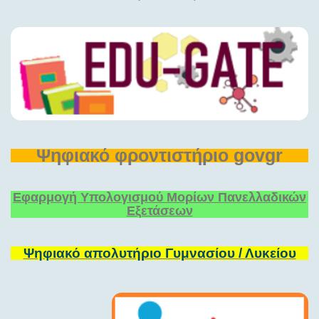
Ψηφιακό φροντιστήριο govgr
Εφαρμογή Υπολογισμού Μορίων Πανελλαδικών
Εξετάσεων
Ψηφιακό απολυτήριο Γυμνασίου / Λυκείου