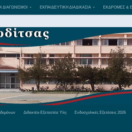
 5
Ι ΔΙΑΓΩΝΙΣΜΟΙ
ΕΚΠΑΙΔΕΥΤΙΚΗ ΔΙΑΔΙΚΑΣΙΑ
ΕΚΔΡΟΜΕΣ & Ε
υ μυαλού να σκέφτεται» Albert Einstein
ηδεμόνων
Διδακτέα-Εξεταστέα Υλη
Ενδοσχολικές Εξετάσεις 2026