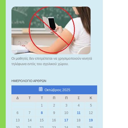
Οι μαθητές δεν επιτρέπεται να χρησιμοποιούν κινητά
τηλέφωνα εντός του σχολικού χώρου.
ΗΜΕΡΟΛΌΓΙΟ ΆΡΘΡΩΝ
Οκτώβριος 2025
Δ
Τ
Τ
Π
Π
Σ
Κ
1
2
3
4
5
6
7
8
9
10
11
12
13
14
15
16
17
18
19
20
21
22
23
24
25
26