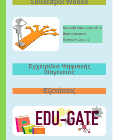
Σύνδεσμοι WebeX
Εργαλεία Συμβουλευτικής &
Επαγγελματικού
Προσανατολισμού
Εγχειρίδιο Ψηφιακής
Ιθαγένειας
Εξετάσεις