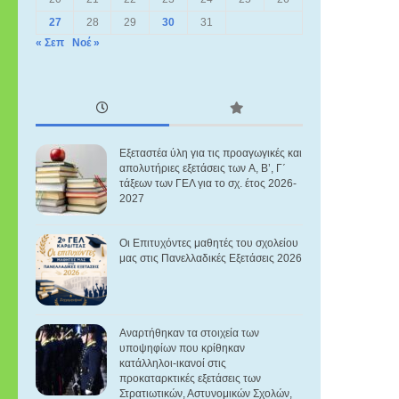
27
28
29
30
31
« Σεπ
Νοέ »
Eξεταστέα ύλη για τις προαγωγικές και
απολυτήριες εξετάσεις των A, B’, Γ΄
τάξεων των ΓΕΛ για το σχ. έτος 2026-
2027
Οι Επιτυχόντες μαθητές του σχολείου
μας στις Πανελλαδικές Εξετάσεις 2026
Αναρτήθηκαν τα στοιχεία των
υποψηφίων που κρίθηκαν
κατάλληλοι-ικανοί στις
προκαταρκτικές εξετάσεις των
Στρατιωτικών, Αστυνομικών Σχολών,