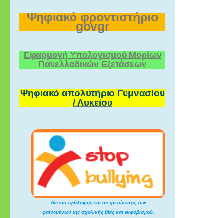
Ψηφιακό φροντιστήριο
govgr
Εφαρμογή Υπολογισμού Μορίων
Πανελλαδικών Εξετάσεων
Ψηφιακό απολυτήριο Γυμνασίου
/ Λυκείου
Δίκτυο πρόληψης και αντιμετώπισης των
φαινομένων της σχολικής βίας και εκφοβισμού.