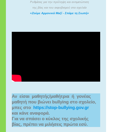
Ρυθμίσεις για την πρόληψη και αντιμετώπιση
της βίας και του εκφοβισμού στα σχολεία
«Ζούμε Αρμονικά Μαζί - Σπάμε τη Σιωπή»
Αν  είσαι  μαθητής/μαθήτρια  ή  γονέας 
μαθητή που βιώνει bullying στο σχολείο,
μπες στο  
https://stop-bullying.gov.gr
και κάνε αναφορά.
Για να σπάσει ο κύκλος της σχολικής 
βίας, πρέπει να μιλήσεις πρώτα εσύ.