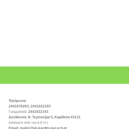
Τηλέφωνα:
2441076293, 2441022193
Γραμματεία:
2441022193
Διεύθυνση:
Ν. Τεμπονέρα 5, Καρδίτσα 43131
(απέναντι από την Δ.Ε.Η.)
Email:
mail@2lyk-kardits.kar.sch.gr